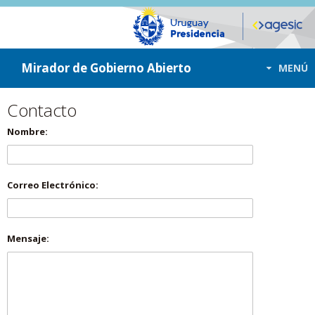
ir a contenido
ir al menú
Mirador de Gobierno Abierto
MENÚ
Contacto
Nombre:
Correo Electrónico:
Mensaje: