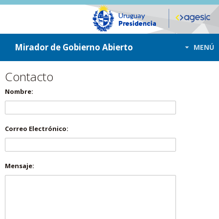
ir a contenido
ir al menú
Mirador de Gobierno Abierto
MENÚ
Contacto
Nombre:
Correo Electrónico:
Mensaje: