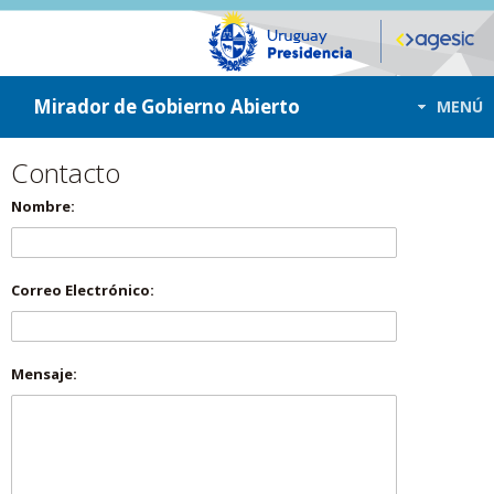
ir a contenido
ir al menú
Mirador de Gobierno Abierto
MENÚ
Contacto
Nombre:
Correo Electrónico:
Mensaje: