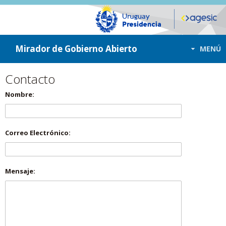
ir a contenido
ir al menú
Mirador de Gobierno Abierto
MENÚ
Contacto
Nombre:
Correo Electrónico:
Mensaje: