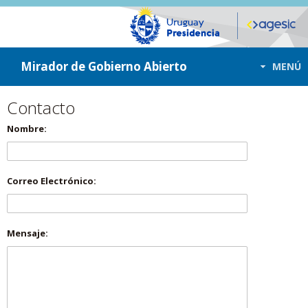
ir a contenido
ir al menú
Mirador de Gobierno Abierto
MENÚ
Contacto
Nombre:
Correo Electrónico:
Mensaje: