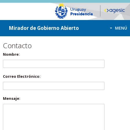
ir a contenido
ir al menú
Mirador de Gobierno Abierto
MENÚ
Contacto
Nombre:
Correo Electrónico:
Mensaje: