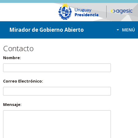
ir a contenido
ir al menú
Mirador de Gobierno Abierto
MENÚ
Contacto
Nombre:
Correo Electrónico:
Mensaje: