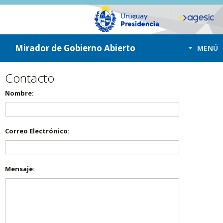
ir a contenido
ir al menú
Mirador de Gobierno Abierto
MENÚ
Contacto
Nombre:
Correo Electrónico:
Mensaje: