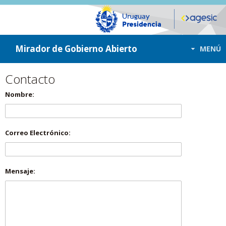
ir a contenido
ir al menú
Mirador de Gobierno Abierto
MENÚ
Contacto
Nombre:
Correo Electrónico:
Mensaje: