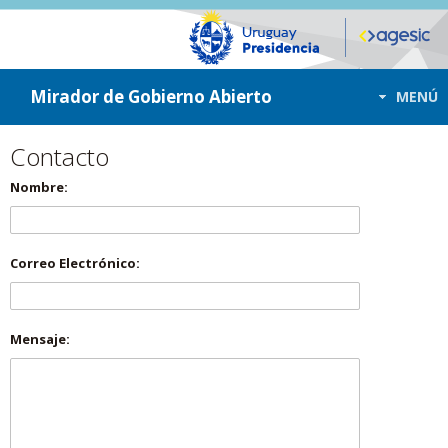
ir a contenido
ir al menú
Mirador de Gobierno Abierto
MENÚ
Contacto
Nombre:
Correo Electrónico:
Mensaje: