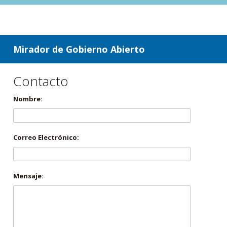
ir a contenido
ir al menú
Mirador de Gobierno Abierto
Contacto
Nombre:
Correo Electrónico:
Mensaje: