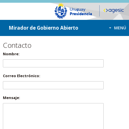
ir a contenido
ir al menú
Mirador de Gobierno Abierto
MENÚ
Contacto
Nombre:
Correo Electrónico:
Mensaje: