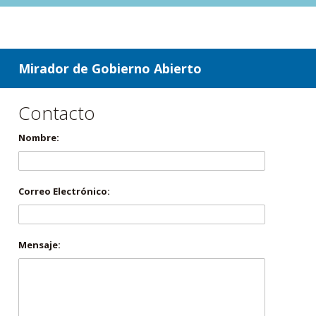
ir a contenido
ir al menú
Mirador de Gobierno Abierto
Contacto
Nombre:
Correo Electrónico:
Mensaje: