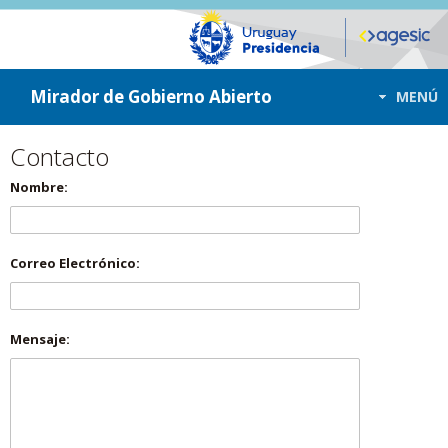
ir a contenido
ir al menú
Mirador de Gobierno Abierto
MENÚ
Contacto
Nombre:
Correo Electrónico:
Mensaje: