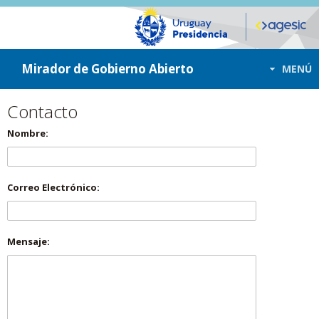
ir a contenido
ir al menú
Mirador de Gobierno Abierto
MENÚ
Contacto
Nombre:
Correo Electrónico:
Mensaje: