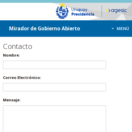
ir a contenido
ir al menú
Mirador de Gobierno Abierto
MENÚ
Contacto
Nombre:
Correo Electrónico:
Mensaje: