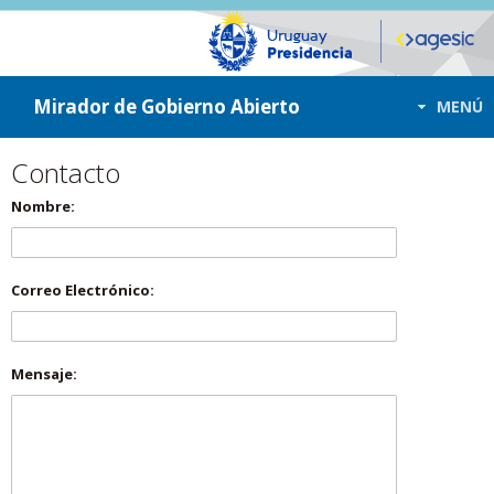
ir a contenido
ir al menú
Mirador de Gobierno Abierto
MENÚ
Contacto
Nombre:
Correo Electrónico:
Mensaje: