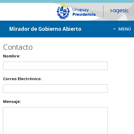
ir a contenido
ir al menú
Mirador de Gobierno Abierto
MENÚ
Contacto
Nombre:
Correo Electrónico:
Mensaje: