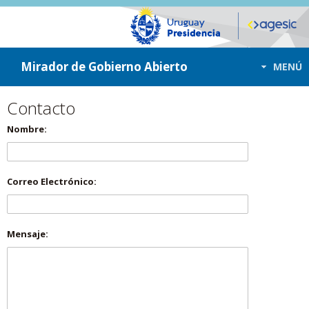
ir a contenido
ir al menú
Mirador de Gobierno Abierto
MENÚ
Contacto
Nombre:
Correo Electrónico:
Mensaje: