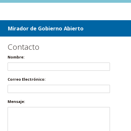
ir a contenido
ir al menú
Mirador de Gobierno Abierto
Contacto
Nombre:
Correo Electrónico:
Mensaje: