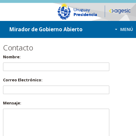
ir a contenido
ir al menú
Mirador de Gobierno Abierto
MENÚ
Contacto
Nombre:
Correo Electrónico:
Mensaje: