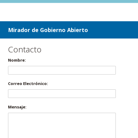
ir a contenido
ir al menú
Mirador de Gobierno Abierto
Contacto
Nombre:
Correo Electrónico:
Mensaje: