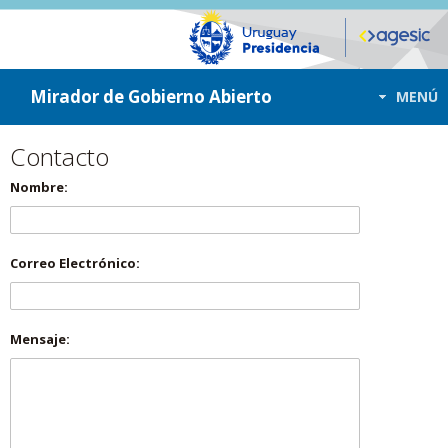
ir a contenido
ir al menú
Mirador de Gobierno Abierto
MENÚ
Contacto
Nombre:
Correo Electrónico:
Mensaje: