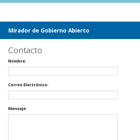
ir a contenido
ir al menú
Mirador de Gobierno Abierto
Contacto
Nombre:
Correo Electrónico:
Mensaje: