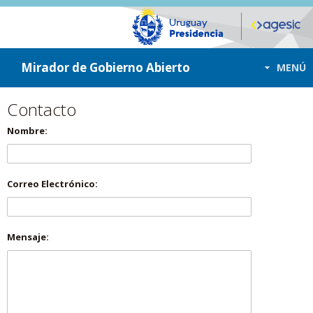
ir a contenido
ir al menú
Mirador de Gobierno Abierto
MENÚ
Contacto
Nombre:
Correo Electrónico:
Mensaje: