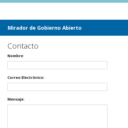
ir a contenido
ir al menú
Mirador de Gobierno Abierto
Contacto
Nombre:
Correo Electrónico:
Mensaje: