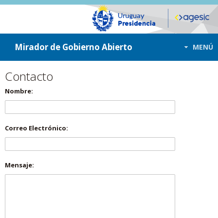
ir a contenido
ir al menú
Mirador de Gobierno Abierto
MENÚ
Contacto
Nombre:
Correo Electrónico:
Mensaje: