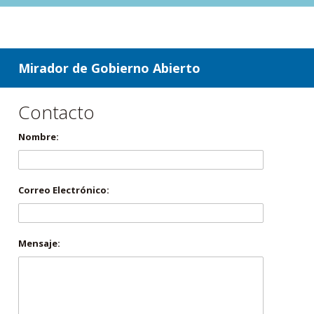
ir a contenido
ir al menú
Mirador de Gobierno Abierto
Contacto
Nombre:
Correo Electrónico:
Mensaje: