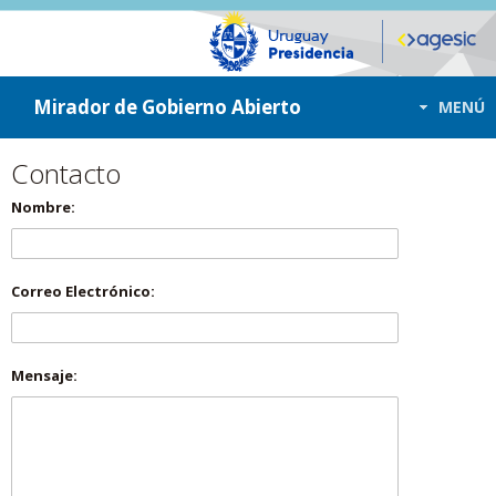
ir a contenido
ir al menú
Mirador de Gobierno Abierto
MENÚ
Contacto
Nombre:
Correo Electrónico:
Mensaje: