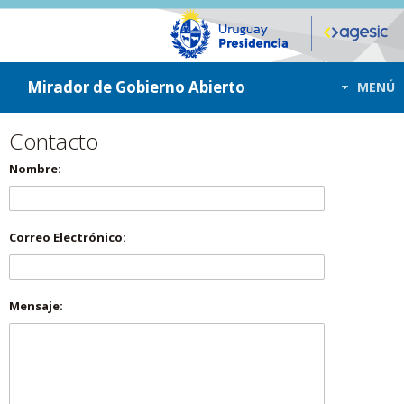
ir a contenido
ir al menú
Mirador de Gobierno Abierto
MENÚ
Contacto
Nombre:
Correo Electrónico:
Mensaje: