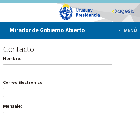
ir a contenido
ir al menú
Mirador de Gobierno Abierto
MENÚ
Contacto
Nombre:
Correo Electrónico:
Mensaje: