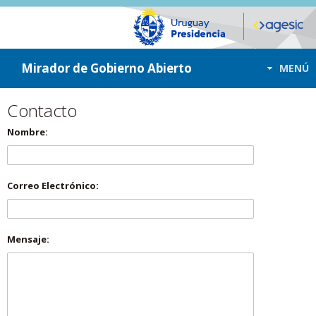
ir a contenido
ir al menú
Mirador de Gobierno Abierto
MENÚ
Contacto
Nombre:
Correo Electrónico:
Mensaje: