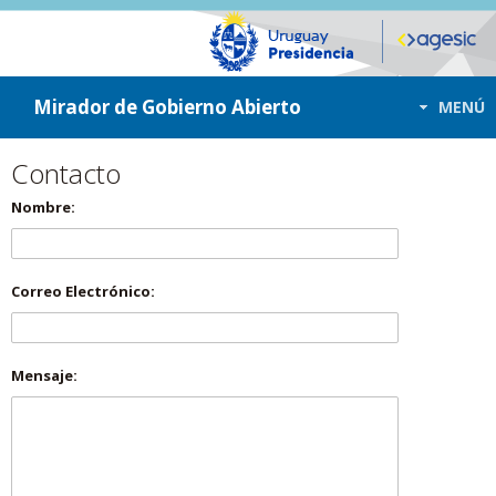
ir a contenido
ir al menú
Mirador de Gobierno Abierto
MENÚ
Contacto
Nombre:
Correo Electrónico:
Mensaje: