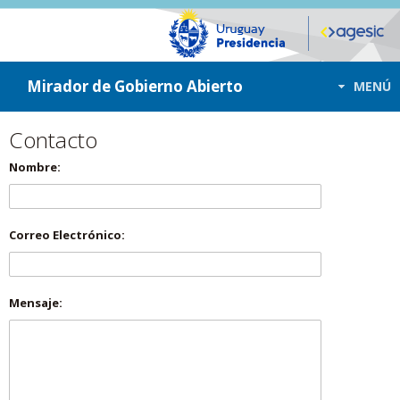
ir a contenido
ir al menú
Mirador de Gobierno Abierto
MENÚ
Contacto
Nombre:
Correo Electrónico:
Mensaje: