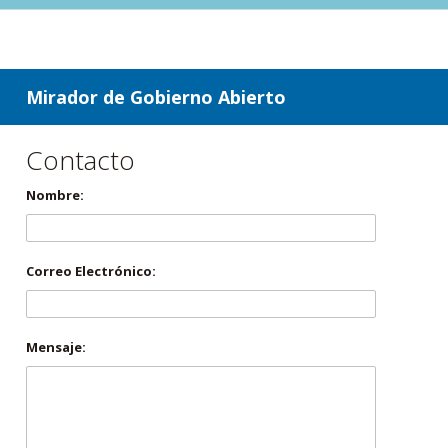
ir a contenido
ir al menú
Mirador de Gobierno Abierto
Contacto
Nombre:
Correo Electrónico:
Mensaje: