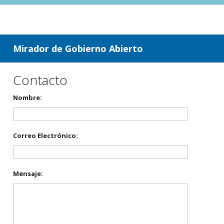
ir a contenido
ir al menú
Mirador de Gobierno Abierto
Contacto
Nombre:
Correo Electrónico:
Mensaje: