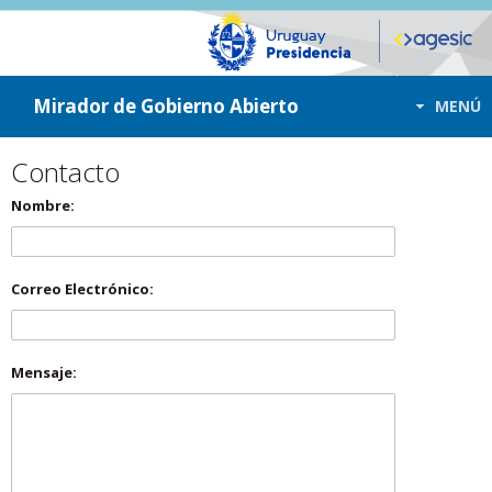
ir a contenido
ir al menú
Mirador de Gobierno Abierto
MENÚ
Contacto
Nombre:
Correo Electrónico:
Mensaje: