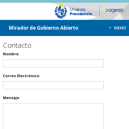
ir a contenido
ir al menú
Mirador de Gobierno Abierto
MENÚ
Contacto
Nombre:
Correo Electrónico:
Mensaje: