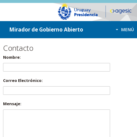
ir a contenido
ir al menú
Mirador de Gobierno Abierto
MENÚ
Contacto
Nombre:
Correo Electrónico:
Mensaje: