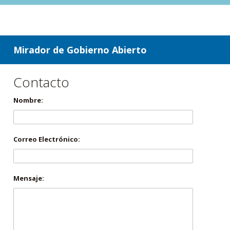
ir a contenido
ir al menú
Mirador de Gobierno Abierto
Contacto
Nombre:
Correo Electrónico:
Mensaje: