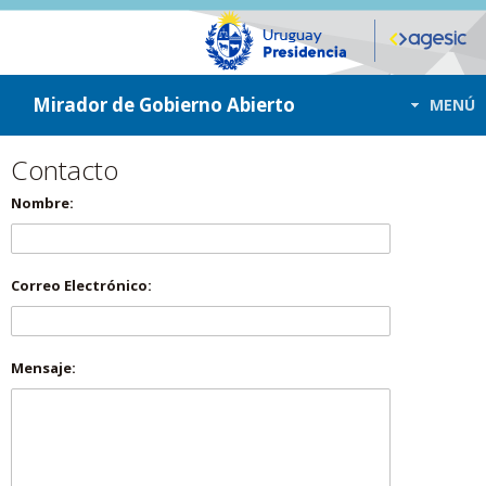
ir a contenido
ir al menú
Mirador de Gobierno Abierto
MENÚ
Contacto
Nombre:
Correo Electrónico:
Mensaje: