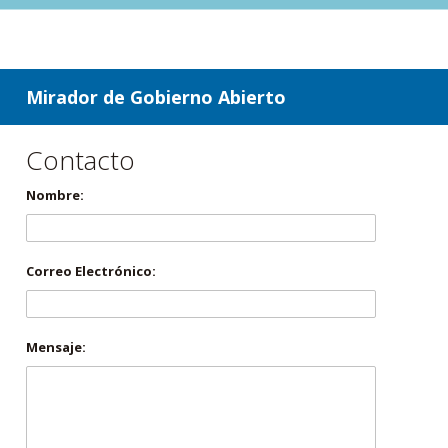
ir a contenido
ir al menú
Mirador de Gobierno Abierto
Contacto
Nombre:
Correo Electrónico:
Mensaje: