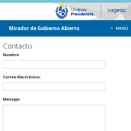
ir a contenido
ir al menú
Mirador de Gobierno Abierto
MENÚ
Contacto
Nombre:
Correo Electrónico:
Mensaje: