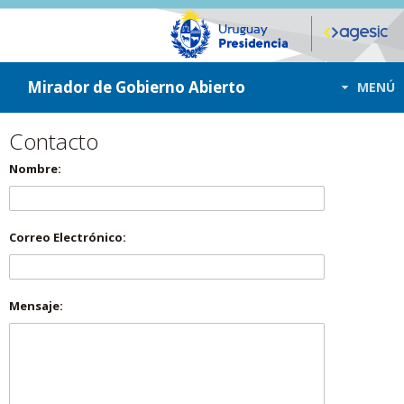
ir a contenido
ir al menú
Mirador de Gobierno Abierto
MENÚ
Contacto
Nombre:
Correo Electrónico:
Mensaje: