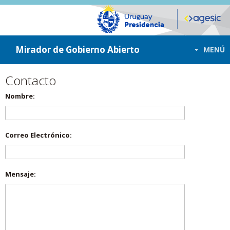
ir a contenido
ir al menú
Mirador de Gobierno Abierto
MENÚ
Contacto
Nombre:
Correo Electrónico:
Mensaje: