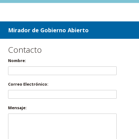
ir a contenido
ir al menú
Mirador de Gobierno Abierto
Contacto
Nombre:
Correo Electrónico:
Mensaje: