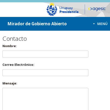
ir a contenido
ir al menú
Mirador de Gobierno Abierto
MENÚ
Contacto
Nombre:
Correo Electrónico:
Mensaje: