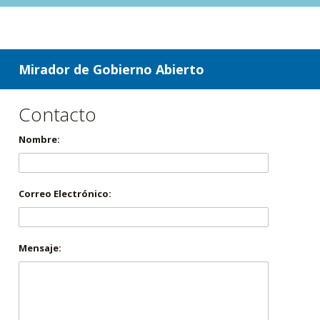
ir a contenido
ir al menú
Mirador de Gobierno Abierto
Contacto
Nombre:
Correo Electrónico:
Mensaje: