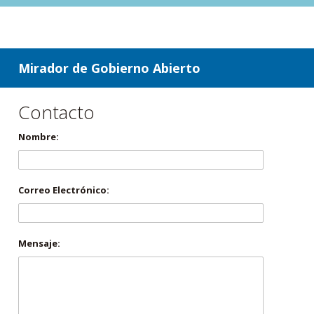
ir a contenido
ir al menú
Mirador de Gobierno Abierto
Contacto
Nombre:
Correo Electrónico:
Mensaje: