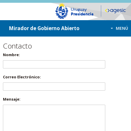
ir a contenido
ir al menú
Mirador de Gobierno Abierto
MENÚ
Contacto
Nombre:
Correo Electrónico:
Mensaje: